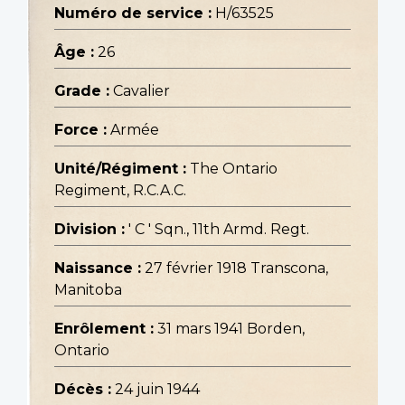
Numéro de service :
H/63525
Âge :
26
Grade :
Cavalier
Force :
Armée
Unité/Régiment :
The Ontario
Regiment, R.C.A.C.
Division :
' C ' Sqn., 11th Armd. Regt.
Naissance :
27 février 1918 Transcona,
Manitoba
Enrôlement :
31 mars 1941 Borden,
Ontario
Décès :
24 juin 1944