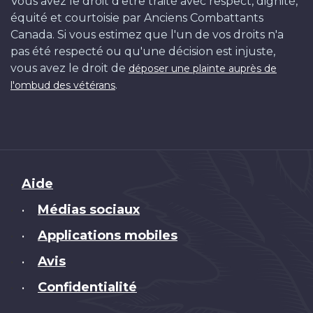
Vous avez le droit d'être traité avec respect, dignité,
équité et courtoisie par Anciens Combattants
Canada. Si vous estimez que l'un de vos droits n'a
pas été respecté ou qu'une décision est injuste,
vous avez le droit de
déposer une plainte auprès de
.
l'ombud des vétérans
Brand
Aide
Médias sociaux
•
Applications mobiles
•
Avis
•
Confidentialité
•