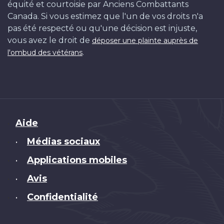
équité et courtoisie par Anciens Combattants
Canada. Si vous estimez que l'un de vos droits n'a
pas été respecté ou qu'une décision est injuste,
vous avez le droit de
déposer une plainte auprès de
.
l'ombud des vétérans
Brand
Aide
Médias sociaux
•
Applications mobiles
•
Avis
•
Confidentialité
•