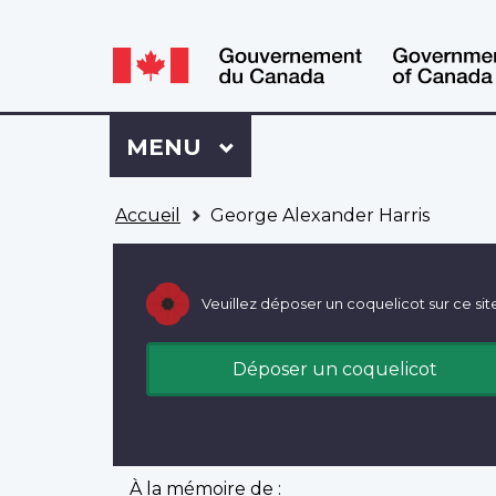
WxT
WxT
Language
Language
switcher
switcher
Se
Menu
MENU
PRINCIPAL
connecter
à
Vous
Mon
Accueil
George Alexander Harris
êtes
Dossier
ici
ACC
Veuillez déposer un coquelicot sur ce sit
Déposer un coquelicot
À la mémoire de :