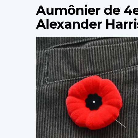
Aumônier de 4e
Alexander Harri
Profile
image