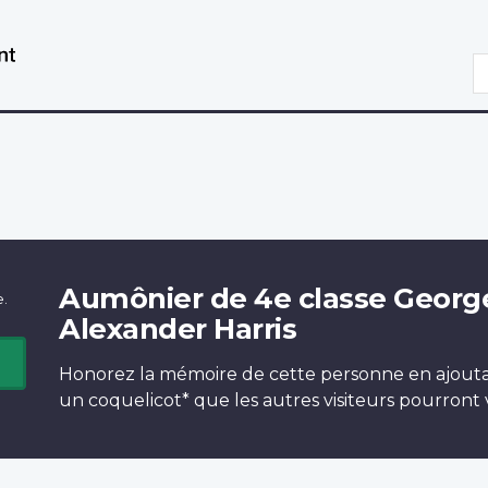
Aller
Passer
au
à
R
contenu
la
principal
version
HTML
simplifiée
Aumônier de 4e classe Georg
e.
Alexander Harris
Honorez la mémoire de cette personne en ajout
un
coquelicot*
que les autres visiteurs pourront v