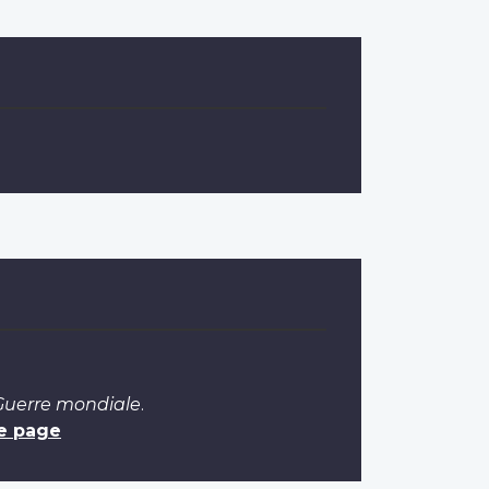
 Guerre mondiale
.
e page