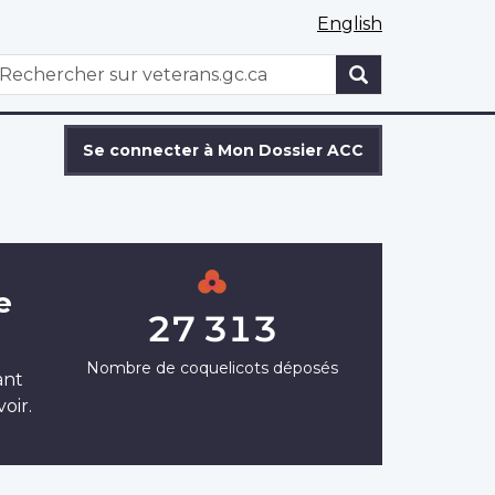
English
WxT
echercher
Search
form
Se connecter à Mon Dossier ACC
e
27 313
Nombre de coquelicots déposés
ant
oir.