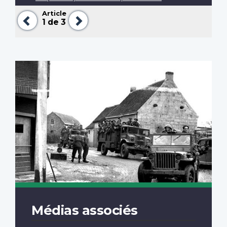
Article
Précédent
Suivant
1
de 3
Médias associés