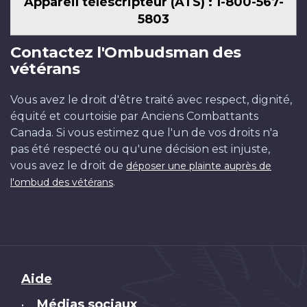
Appareil téléscripteur (ATS) : 1-800-567-
5803
Contactez l'Ombudsman des
vétérans
Vous avez le droit d'être traité avec respect, dignité,
équité et courtoisie par Anciens Combattants
Canada. Si vous estimez que l'un de vos droits n'a
pas été respecté ou qu'une décision est injuste,
vous avez le droit de
déposer une plainte auprès de
.
l'ombud des vétérans
Brand
Aide
Médias sociaux
•