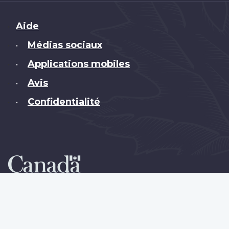
Brand
Aide
Médias sociaux
•
Applications mobiles
•
Avis
•
Confidentialité
•