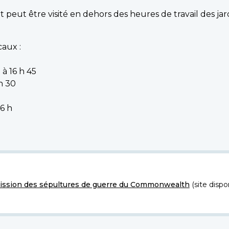
eut être visité en dehors des heures de travail des jardin
caux :
 à 16 h 45
 h 30
16 h
ssion des sépultures de guerre du Commonwealth
(site dispo