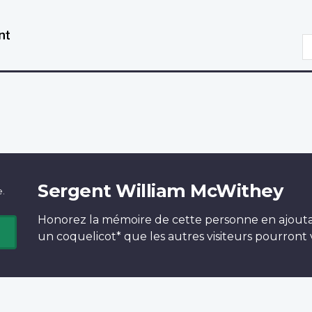
Aller
Passer
au
à
R
contenu
la
principal
version
HTML
simplifiée
Sergent William McWithey
e.
Honorez la mémoire de cette personne en ajout
un
coquelicot*
que les autres visiteurs pourront v