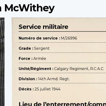
m McWithey
Service militaire
Numéro de service :
M/26996
Grade :
Sergent
Force :
Armée
Unité/Régiment :
Calgary Regiment, R.C.A.C.
Division :
14th Armd. Regt.
Décès :
25 juillet 1944
Lieu de l’enterrement/co