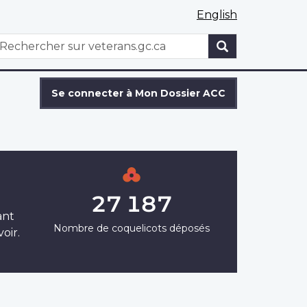
English
WxT
echercher
Search
form
Se connecter à Mon Dossier ACC
27 187
ant
Nombre de coquelicots déposés
oir.