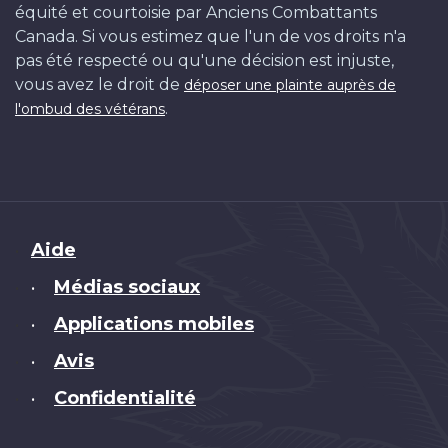
équité et courtoisie par Anciens Combattants
Canada. Si vous estimez que l'un de vos droits n'a
pas été respecté ou qu'une décision est injuste,
vous avez le droit de
déposer une plainte auprès de
.
l'ombud des vétérans
Brand
Aide
Médias sociaux
•
Applications mobiles
•
Avis
•
Confidentialité
•