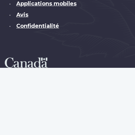
Applications mobiles
•
Avis
•
Confidentialité
•