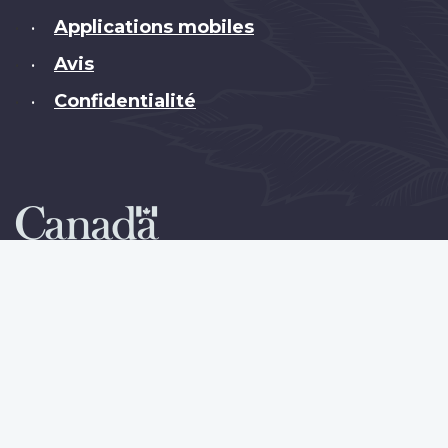
Applications mobiles
•
Avis
•
Confidentialité
•