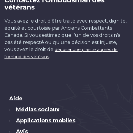
Contactez l'Ombudsman des
vétérans
Vous avez le droit d'être traité avec respect, dignité,
équité et courtoisie par Anciens Combattants
Canada. Si vous estimez que l'un de vos droits n'a
pas été respecté ou qu'une décision est injuste,
vous avez le droit de
déposer une plainte auprès de
.
l'ombud des vétérans
Brand
Aide
Médias sociaux
•
Applications mobiles
•
Avis
•