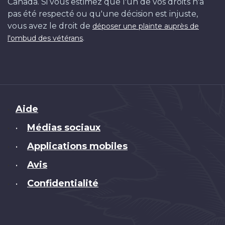
Canada. Si vous estimez que l'un de vos droits n'a
pas été respecté ou qu'une décision est injuste,
vous avez le droit de
déposer une plainte auprès de
.
l'ombud des vétérans
Brand
Aide
Médias sociaux
•
Applications mobiles
•
Avis
•
Confidentialité
•