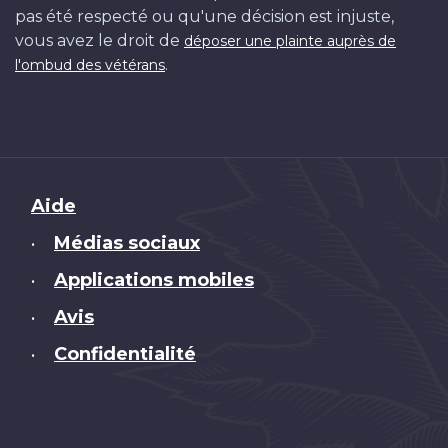
pas été respecté ou qu'une décision est injuste,
vous avez le droit de
déposer une plainte auprès de
.
l'ombud des vétérans
Brand
Aide
Médias sociaux
•
Applications mobiles
•
Avis
•
Confidentialité
•