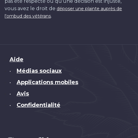
pas été respecté ou qu'une décision est injuste,
vous avez le droit de
déposer une plainte auprès de
.
l'ombud des vétérans
Brand
Aide
Médias sociaux
•
Applications mobiles
•
Avis
•
Confidentialité
•