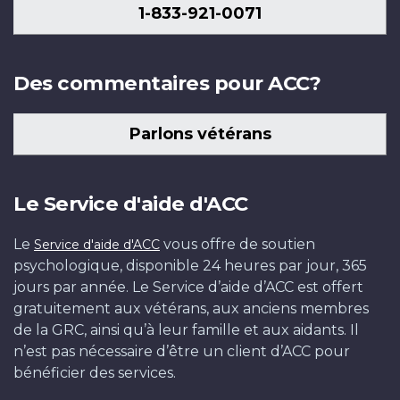
1916.
lignes
la
Somme.
de
la
publiques
masques
première
à
Photo
Imperial
1-833-921-0071
Photo
écossaises
Somme.
Photo
la
Somme.
de
à
journée
Beaumont-
:
War
:
près
Photo
:
bataille
Photo
Terre-
gaz,
de
Hamel.
Imperial
Museum,
Canada,
de
:
Canada,
de
:
Neuve-
un
la
Photo
War
C.O.88.
Des commentaires pour ACC?
ministère
Poperinhge,
Bibliothèque
ministère
la
Bibliothèque
et-
téléphone
bataille
:
Museum,
de
non
et
de
Somme
et
Labrador,
de
de
Imperial
Q70167.
Parlons vétérans
la
loin
Archives
la
en
Archives
B2-
campagne
la
War
Défense
d'Ypres.
Canada,
Défense
1916.
Canada,
44;
et
Somme.
Museum,
nationale,
Cette
PA-
nationale,
Photo
PA-
(2759).
un
Photo
Q754.
Le Service d'aide d'ACC
Bibliothèque
photo
000832.
Bibliothèque
:
207187.
nécessaire
:
et
a
et
William
de
Imperial
Archives
été
Archives
Rider-
premiers
War
Le
vous offre de soutien
Service d'aide d'ACC
Canada,
prise
Canada,
Rider,
soins
Museum,
psychologique, disponible 24 heures par jour, 365
PA-
par
PA-
Canada,
en
Q746.
jours par année. Le Service d’aide d’ACC est offert
000070.
un
000884.
ministère
cas
gratuitement aux vétérans, aux anciens membres
photographe
de
d’intoxication
de la GRC, ainsi qu’à leur famille et aux aidants. Il
de
la
par
n’est pas nécessaire d’être un client d’ACC pour
guerre
Défense
les
bénéficier des services.
officiel
nationale,
gaz.