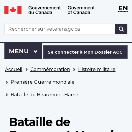
WxT
WxT
EN
Aller
Passer
Langu
Langu
au
à
contenu
la
switch
switch
WxT
R
principal
version
Search
HTML
simplifiée
form
Se
Menu
MENU
PRINCIPAL
connecter
Se connecter à Mon Dossier ACC
à
Vous
Mon
Accueil
Commémoration
Histoire militaire
êtes
Dossier
ici
ACC
Première Guerre mondiale
Bataille de Beaumont-Hamel
Bataille de