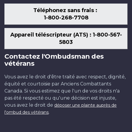
alors
Bibliothèque
Photo
Téléphonez sans frais :
que
et
:
1-800-268-7708
le
Archives
Imperial
2e
Canada,
War
bataillon
PA-
Museum,
Appareil téléscripteur (ATS) : 1-800-567-
se
002145.
Q131
5803
reposait
après
Contactez l'Ombudsman des
s’être
vétérans
battu
au
Vous avez le droit d'être traité avec respect, dignité,
Bois
équité et courtoisie par Anciens Combattants
du
Canada. Si vous estimez que l'un de vos droits n'a
Sanctuaire,
pas été respecté ou qu'une décision est injuste,
à
vous avez le droit de
déposer une plainte auprès de
Maple
.
l'ombud des vétérans
Copse
(batailles
de