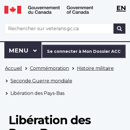
WxT
WxT
EN
Aller
Passer
Langu
Langu
au
à
contenu
la
switch
switch
WxT
R
principal
version
Search
HTML
simplifiée
form
Se
Menu
MENU
PRINCIPAL
connecter
Se connecter à Mon Dossier ACC
à
Vous
Mon
Accueil
Commémoration
Histoire militaire
êtes
Dossier
ici
ACC
Seconde Guerre mondiale
Libération des Pays-Bas
Libération des