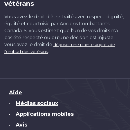
Défense
I.
/
(Canada).
(Canada).
de
J.
nationale
Ministère
134377
Ministère
/
114596
ont
le
allemandes
vétérans
nationale
Grant
Bibliothèque
Ministère
Ministère
la
Gloster
/
de
de
Bibliothèque
libéré
22
située
/
(Canada).
et
de
de
Défense
(Canada).
Bibliothèque
la
la
et
les
juillet
Vous avez le droit d'être traité avec respect, dignité,
Bibliothèque
Ministère
Arch
la
la
nationale
Ministère
et
Défense
Défense
Archives
P
199
équité et courtoisie par Anciens Combattants
et
de
Défense
/
de
Archives
nationale
nationale
Canada
Canada. Si vous estimez que l'un de vos droits n'a
Archives
la
nationale
B
la
Canada
/
/
pas été respecté ou qu'une décision est injuste,
Ca
Défe
/
Défense
/
Bibliothèque
vous avez le droit de
déposer une plainte auprès de
et
.
l'ombud des vétérans
Arc
Brand
Aide
Médias sociaux
•
Applications mobiles
•
Avis
•