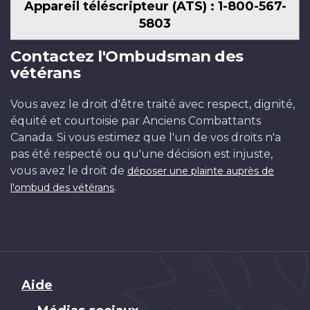
Appareil téléscripteur (ATS) : 1-800-567-
5803
Contactez l'Ombudsman des
vétérans
Vous avez le droit d'être traité avec respect, dignité,
équité et courtoisie par Anciens Combattants
Canada. Si vous estimez que l'un de vos droits n'a
pas été respecté ou qu'une décision est injuste,
vous avez le droit de
déposer une plainte auprès de
.
l'ombud des vétérans
Brand
Aide