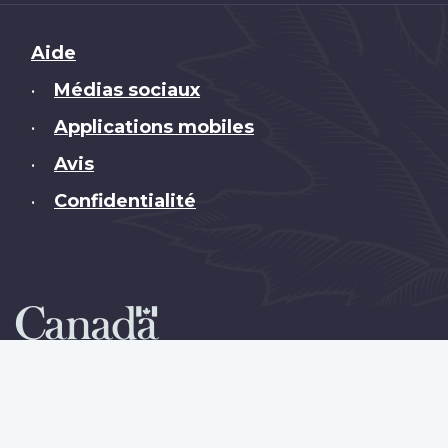
Brand
Aide
Médias sociaux
•
Applications mobiles
•
Avis
•
Confidentialité
•