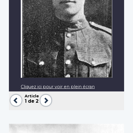
Cliquez ici pour voir en plein écran
Article
Précédent
Suivant
1
de 2