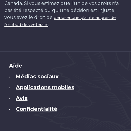
Canada. Si vous estimez que l'un de vos droits n'a
pas été respecté ou qu'une décision est injuste,
vous avez le droit de
déposer une plainte auprès de
.
l'ombud des vétérans
Brand
Aide
Médias sociaux
•
Applications mobiles
•
Avis
•
Confidentialité
•