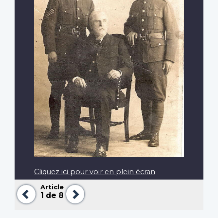
Cliquez ici pour voir en plein écran
Article
Précédent
Suivant
1
de 8