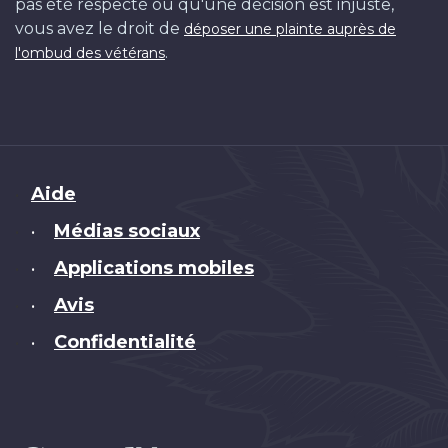
pas été respecté ou qu'une décision est injuste,
vous avez le droit de
déposer une plainte auprès de
.
l'ombud des vétérans
Brand
Aide
Médias sociaux
•
Applications mobiles
•
Avis
•
Confidentialité
•