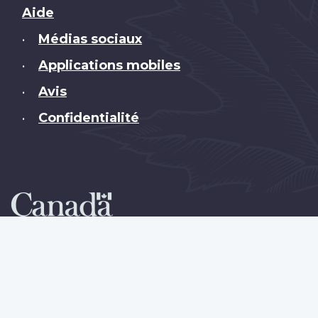
Brand
Aide
Médias sociaux
•
Applications mobiles
•
Avis
•
Confidentialité
•