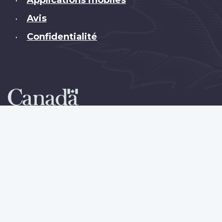
•
Avis
•
Confidentialité
•