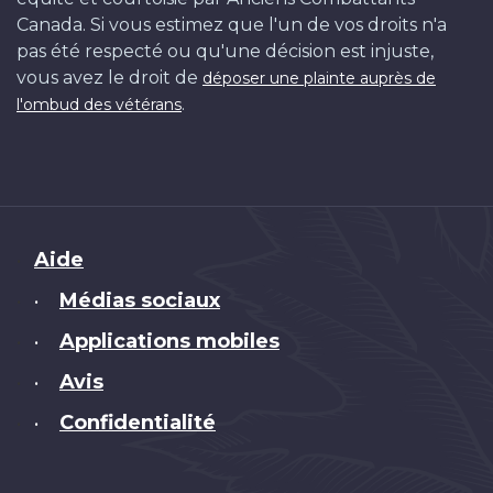
Canada. Si vous estimez que l'un de vos droits n'a
pas été respecté ou qu'une décision est injuste,
vous avez le droit de
déposer une plainte auprès de
.
l'ombud des vétérans
Brand
Aide
Médias sociaux
•
Applications mobiles
•
Avis
•
Confidentialité
•