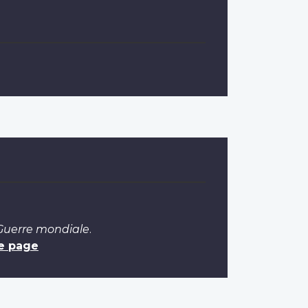
 Guerre mondiale
.
e page