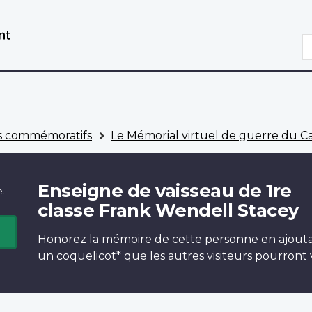
Aller
Passer
au
à
R
contenu
la
principal
version
HTML
simplifiée
 commémoratifs
Le Mémorial virtuel de guerre du 
Enseigne de vaisseau de 1re
e.
classe Frank Wendell Stacey
Honorez la mémoire de cette personne en ajout
un
coquelicot*
que les autres visiteurs pourront v