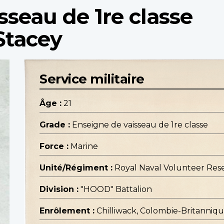
sseau de 1re classe
Stacey
Service militaire
Âge :
21
Grade :
Enseigne de vaisseau de 1re classe
Force :
Marine
Unité/Régiment :
Royal Naval Volunteer Res
Division :
"HOOD" Battalion
Enrôlement :
Chilliwack, Colombie-Britanniq