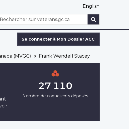
English
WxT
echercher
Search
form
Se connecter à Mon Dossier ACC
Canada (MVGC)
Frank Wendell Stacey
27 110
Nombre de coquelicots déposés
ant
oir.