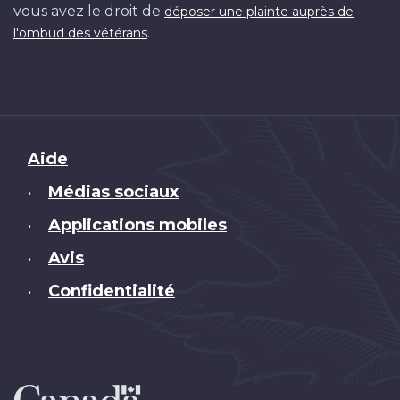
vous avez le droit de
déposer une plainte auprès de
.
l'ombud des vétérans
Brand
Aide
Médias sociaux
•
Applications mobiles
•
Avis
•
Confidentialité
•