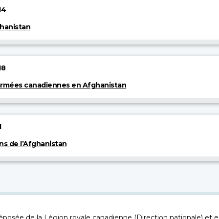
14
ghanistan
18
 armées canadiennes en Afghanistan
1
ns de l’Afghanistan
osée de la Légion royale canadienne (Direction nationale) et es