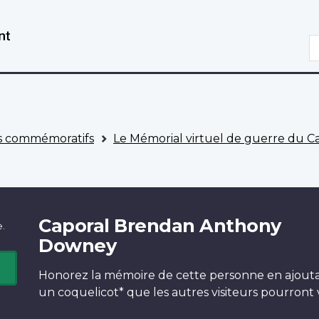
Aller
Passer
au
à
R
contenu
la
principal
version
HTML
simplifiée
 commémoratifs
Le Mémorial virtuel de guerre du 
Caporal Brendan Anthony
e.
Downey
Honorez la mémoire de cette personne en ajout
un
coquelicot*
que les autres visiteurs pourront v