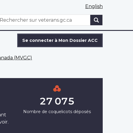
English
WxT
echercher
Search
form
Se connecter à Mon Dossier ACC
Canada (MVGC)
27 075
Nombre de coquelicots déposés
ant
oir.