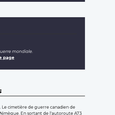
Guerre mondiale
.
e page
s
e. Le cimetière de guerre canadien de
de Nimègue. En sortant de l'autoroute A73