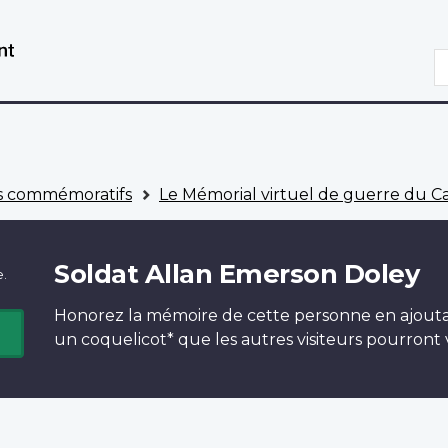
Aller
Passer
au
à
R
contenu
la
principal
version
HTML
simplifiée
 commémoratifs
Le Mémorial virtuel de guerre du 
Soldat Allan Emerson Doley
e.
Honorez la mémoire de cette personne en ajout
un
coquelicot*
que les autres visiteurs pourront v