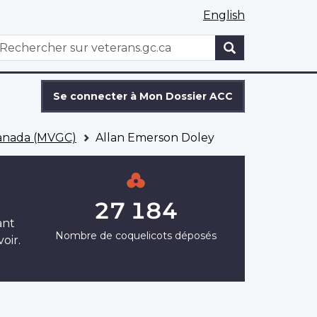
English
WxT
echercher
Search
form
Se connecter à Mon Dossier ACC
Canada (MVGC)
Allan Emerson Doley
27 184
ant
Nombre de coquelicots déposés
oir.