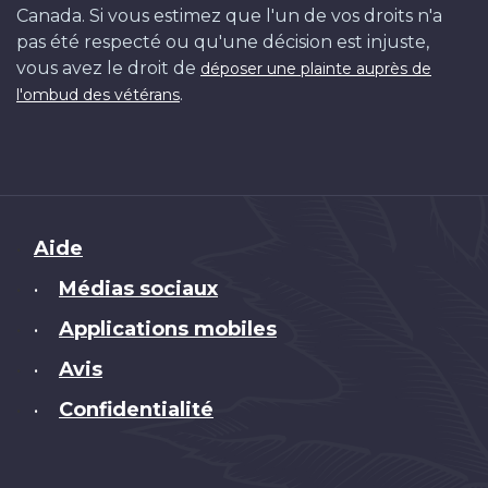
Canada. Si vous estimez que l'un de vos droits n'a
pas été respecté ou qu'une décision est injuste,
vous avez le droit de
déposer une plainte auprès de
.
l'ombud des vétérans
Brand
Aide
Médias sociaux
•
Applications mobiles
•
Avis
•
Confidentialité
•