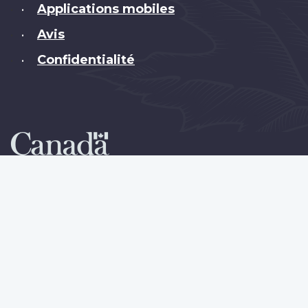
Applications mobiles
•
Avis
•
Confidentialité
•