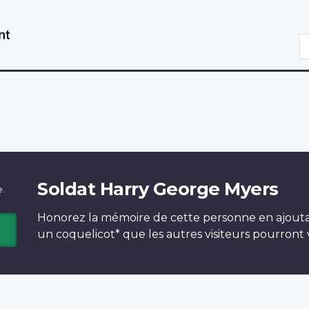
Aller
Passer
au
à
R
contenu
la
principal
version
HTML
simplifiée
Soldat Harry George Myers
e.
Honorez la mémoire de cette personne en ajout
un
coquelicot*
que les autres visiteurs pourront v