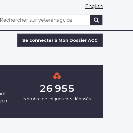
English
WxT
echercher
Search
form
Se connecter à Mon Dossier ACC
26 955
ant
Nombre de coquelicots déposés
oir.