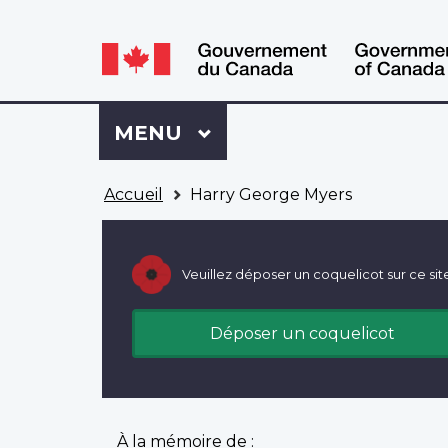
WxT
WxT
Language
Language
switcher
switcher
Se
Menu
MENU
PRINCIPAL
connecter
à
Vous
Mon
Accueil
Harry George Myers
êtes
Dossier
ici
ACC
Veuillez déposer un coquelicot sur ce sit
Déposer un coquelicot
À la mémoire de :