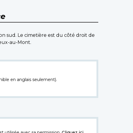
ce
on sud. Le cimetière est du côté droit de
sleux-au-Mont.
nible en anglais seulement).
t utilisée avec sa permission.
Cliquez ici