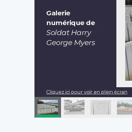
Galerie
numérique de
Soldat Harry
George Myers
Cliquez ici pour voir en plein écran