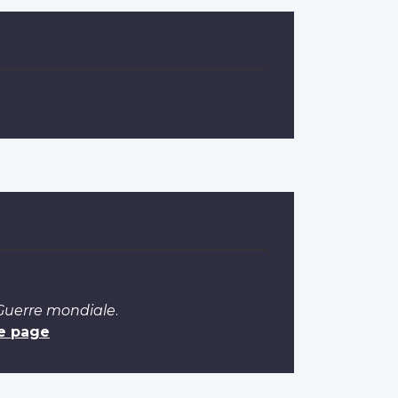
 Guerre mondiale
.
e page