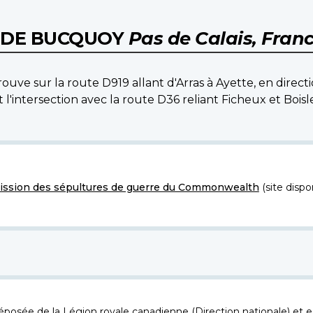
E DE BUCQUOY
Pas de Calais, Fran
uve sur la route D919 allant d'Arras à Ayette, en directi
nt l'intersection avec la route D36 reliant Ficheux et Boi
ssion des sépultures de guerre du Commonwealth
(site dispo
osée de la Légion royale canadienne (Direction nationale) et es