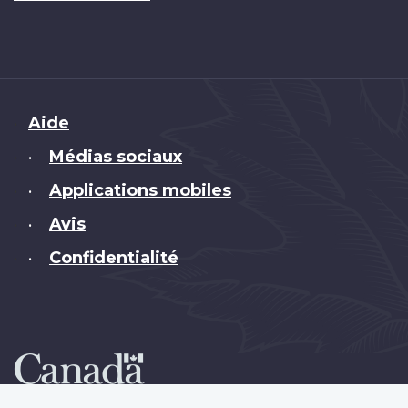
Brand
Aide
Médias sociaux
•
Applications mobiles
•
Avis
•
Confidentialité
•