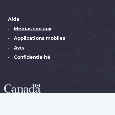
Brand
Aide
Médias sociaux
•
Applications mobiles
•
Avis
•
Confidentialité
•