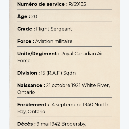
Numéro de service :
R/69135
Âge :
20
Grade :
Flight Sergeant
Force :
Aviation militaire
Unité/Régiment :
Royal Canadian Air
Force
Division :
15 (R.A.F.) Sqdn
Naissance :
21 octobre 1921 White River,
Ontario
Enrôlement :
14 septembre 1940 North
Bay, Ontario
Décès :
9 mai 1942 Brodersby,