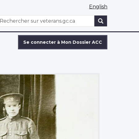
English
WxT
echercher
Search
form
Se connecter à Mon Dossier ACC