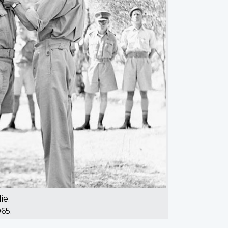
ie.
65.