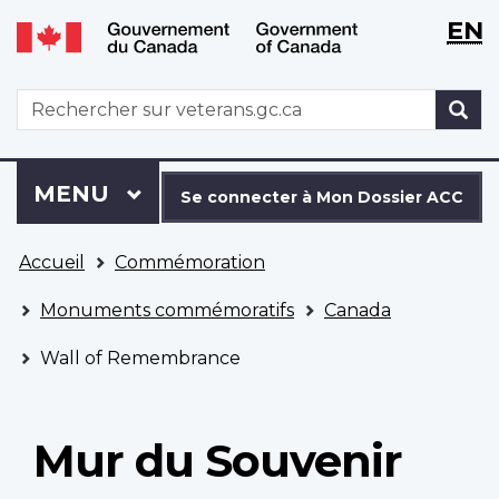
WxT
WxT
EN
Aller
Passer
Langu
Langu
au
à
contenu
la
switch
switch
WxT
R
principal
version
Search
HTML
simplifiée
form
Se
Menu
MENU
PRINCIPAL
connecter
Se connecter à Mon Dossier ACC
à
Vous
Mon
Accueil
Commémoration
êtes
Dossier
ici
ACC
Monuments commémoratifs
Canada
Wall of Remembrance
Mur du Souvenir